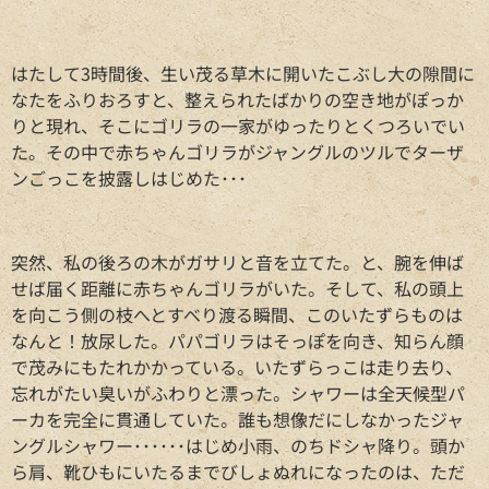
はたして3時間後、生い茂る草木に開いたこぶし大の隙間に
なたをふりおろすと、整えられたばかりの空き地がぽっか
りと現れ、そこにゴリラの一家がゆったりとくつろいでい
た。その中で赤ちゃんゴリラがジャングルのツルでターザ
ンごっこを披露しはじめた･･･
突然、私の後ろの木がガサリと音を立てた。と、腕を伸ば
せば届く距離に赤ちゃんゴリラがいた。そして、私の頭上
を向こう側の枝へとすべり渡る瞬間、このいたずらものは
なんと！放尿した。パパゴリラはそっぽを向き、知らん顔
で茂みにもたれかかっている。いたずらっこは走り去り、
忘れがたい臭いがふわりと漂った。シャワーは全天候型パ
ーカを完全に貫通していた。誰も想像だにしなかったジャ
ングルシャワー･･････はじめ小雨、のちドシャ降り。頭か
ら肩、靴ひもにいたるまでびしょぬれになったのは、ただ