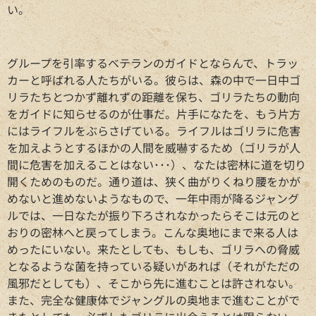
い。
グループを引率するベテランのガイドとならんで、トラッ
カーと呼ばれる人たちがいる。彼らは、森の中で一日中ゴ
リラたちとつかず離れずの距離を保ち、ゴリラたちの動向
をガイドに知らせるのが仕事だ。片手になたを、もう片方
にはライフルをぶらさげている。ライフルはゴリラに危害
を加えようとするほかの人間を威嚇するため（ゴリラが人
間に危害を加えることはない･･･）、なたは密林に道を切り
開くためのものだ。通り道は、狭く曲がりくねり腰をかが
めないと進めないようなもので、一年中雨が降るジャング
ルでは、一日なたが振り下ろされなかったらそこは元のと
おりの密林へと戻ってしまう。こんな奥地にまで来る人は
めったにいない。来たとしても、もしも、ゴリラへの脅威
となるような菌を持っている疑いがあれば（それがただの
風邪だとしても）、そこから先に進むことは許されない。
また、完全な健康体でジャングルの奥地まで進むことがで